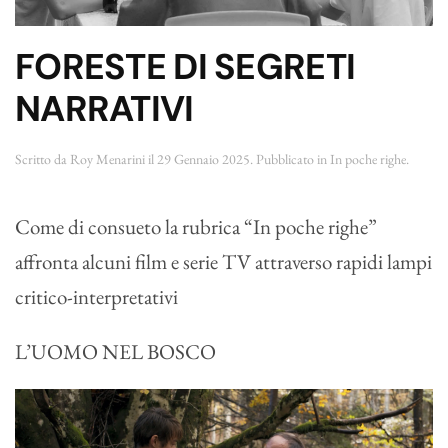
FORESTE DI SEGRETI
NARRATIVI
Scritto da
Roy Menarini
il
29 Gennaio 2025
. Pubblicato in
In poche righe
.
Come di consueto la rubrica “In poche righe”
affronta alcuni film e serie TV attraverso rapidi lampi
critico-interpretativi
L’UOMO NEL BOSCO