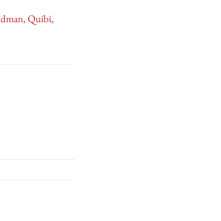
idman
,
Quibi
,