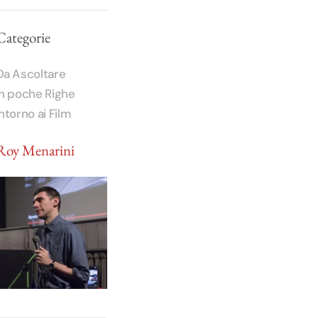
Categorie
Da Ascoltare
In poche Righe
Intorno ai Film
Roy Menarini