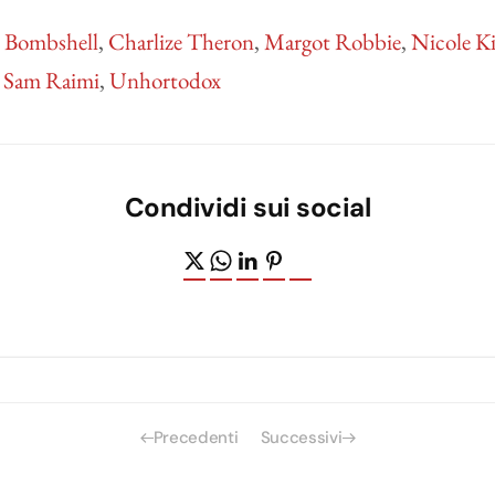
,
Bombshell
,
Charlize Theron
,
Margot Robbie
,
Nicole K
,
Sam Raimi
,
Unhortodox
Condividi sui social
Precedenti
Successivi