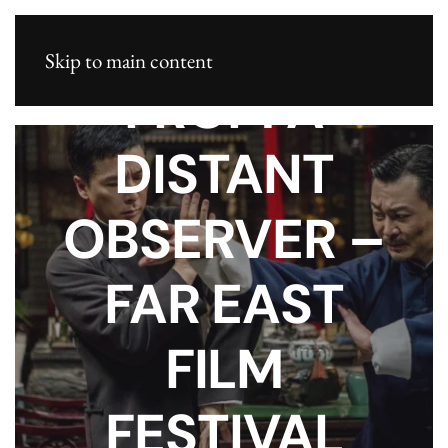
Skip to main content
FROM A
DISTANT
OBSERVER –
FAR EAST
FILM
FESTIVAL