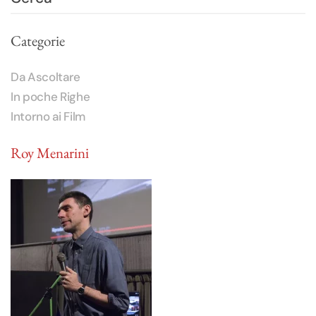
Categorie
Da Ascoltare
In poche Righe
Intorno ai Film
Roy Menarini