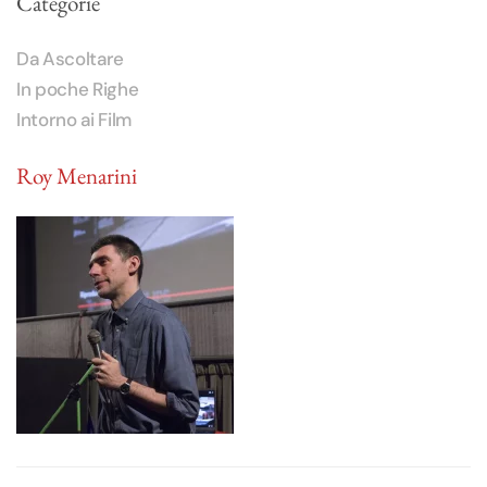
Categorie
Da Ascoltare
In poche Righe
Intorno ai Film
Roy Menarini