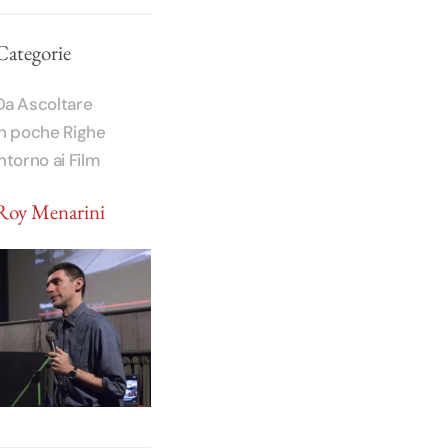
Categorie
Da Ascoltare
In poche Righe
Intorno ai Film
Roy Menarini