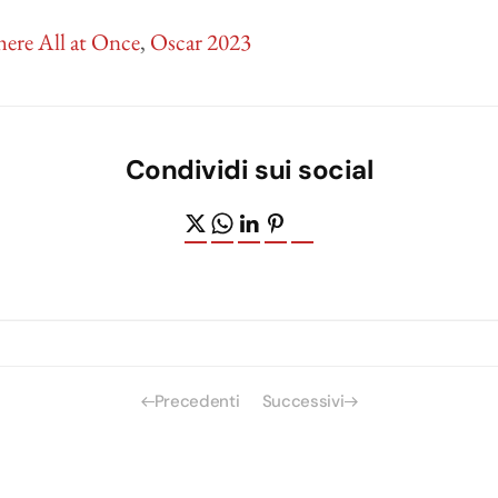
here All at Once
,
Oscar 2023
Condividi sui social
Precedenti
Successivi