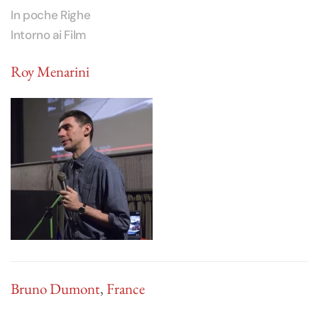
In poche Righe
Intorno ai Film
Roy Menarini
Bruno Dumont
,
France