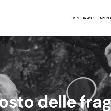
HOME
DA ASCOLTARE
IN
posto delle fra