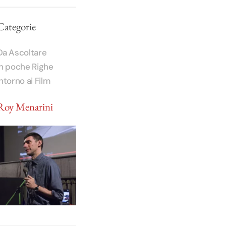
Categorie
Da Ascoltare
In poche Righe
Intorno ai Film
Roy Menarini