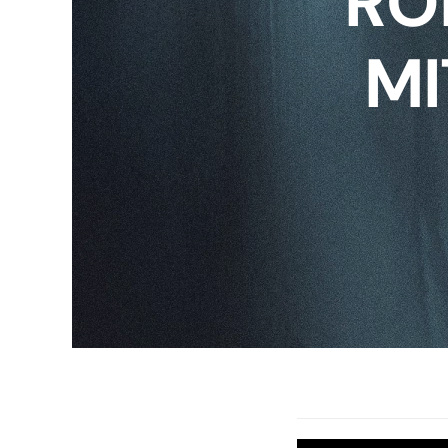
RO
MI