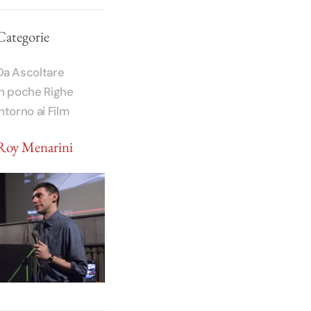
Categorie
Da Ascoltare
In poche Righe
Intorno ai Film
Roy Menarini