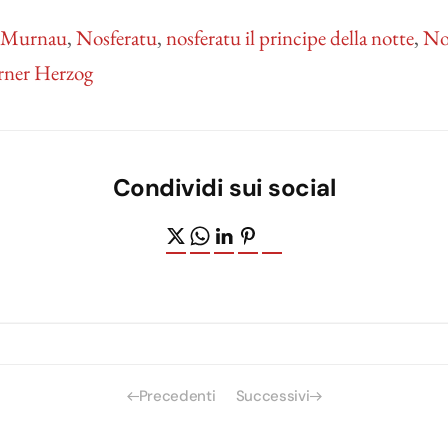
m Murnau
,
Nosferatu
,
nosferatu il principe della notte
,
Nos
ner Herzog
Condividi sui social
Precedenti
Successivi