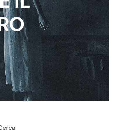
 IL
IRO