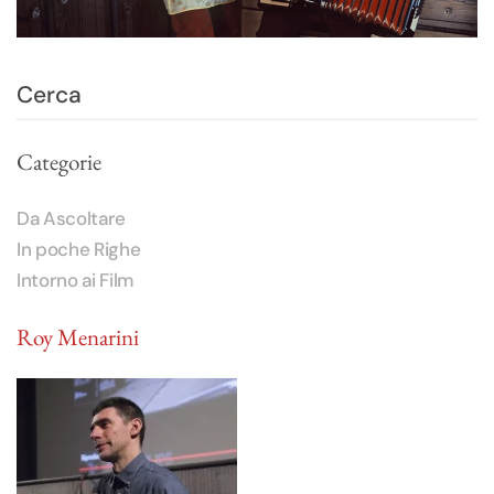
Categorie
Da Ascoltare
In poche Righe
Intorno ai Film
Roy Menarini