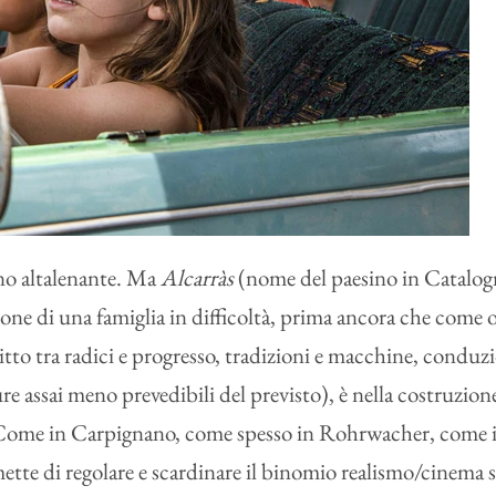
eno altalenante. Ma
Alcarràs
(nome del paesino in Catalogna 
ne di una famiglia in difficoltà, prima ancora che come o
itto tra radici e progresso, tradizioni e macchine, conduz
re assai meno prevedibili del previsto), è nella costruzi
a. Come in Carpignano, come spesso in Rohrwacher, come in 
ette di regolare e scardinare il binomio realismo/cinema