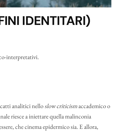
NI IDENTITARI)
co-interpretativi.
catti analitici nello
slow criticism
accademico o
nale riesce a iniettare quella malinconia
ssere, che cinema epidermico sia. E allora,