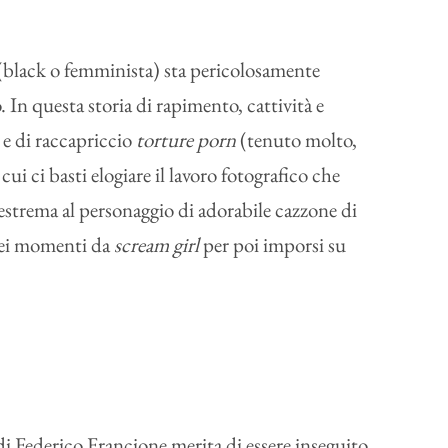
(black o femminista) sta pericolosamente
n questa storia di rapimento, cattività e
a e di raccapriccio
torture porn
(tenuto molto,
i ci basti elogiare il lavoro fotografico che
 estrema al personaggio di adorabile cazzone di
 nei momenti da
scream girl
per poi imporsi su
di Federico Francione merita di essere inseguito