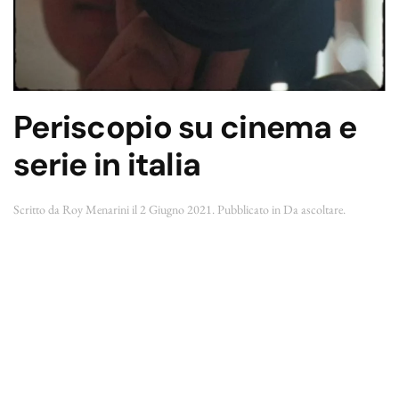
Periscopio su cinema e
serie in italia
Scritto da
Roy Menarini
il
2 Giugno 2021
. Pubblicato in
Da ascoltare
.