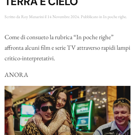
TERRA E CIELO
Scritto da
Roy Menarini
il
14 Novembre 2024
. Pubblicato in
In poche righe
.
Come di consueto la rubrica “In poche righe”
affronta alcuni film e serie TV attraverso rapidi lampi
critico-interpretativi.
ANORA