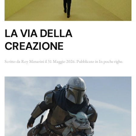
LA VIA DELLA
CREAZIONE
Scritto da
Roy Menarini
il
31 Maggio 2026
. Pubblicato in
In poche righe
.