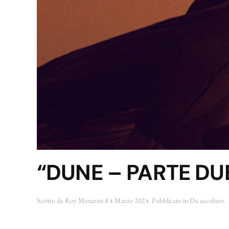
“DUNE – PARTE DUE
Scritto da
Roy Menarini
il
4 Marzo 2024
. Pubblicato in
Da ascoltare
.