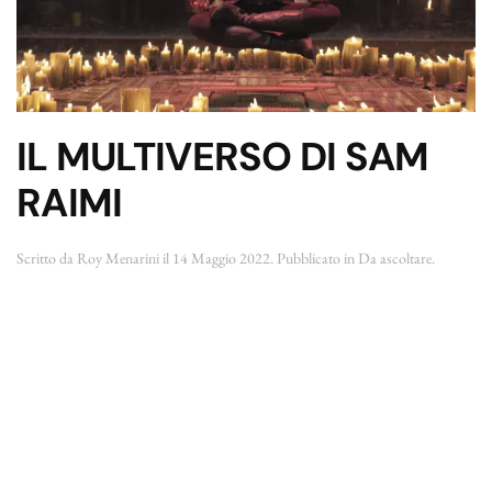
IL MULTIVERSO DI SAM
RAIMI
Scritto da
Roy Menarini
il
14 Maggio 2022
. Pubblicato in
Da ascoltare
.