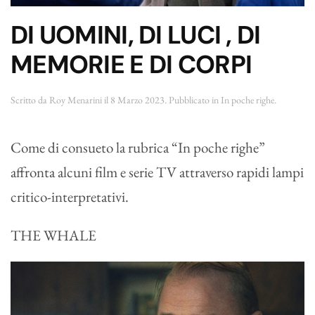
DI UOMINI, DI LUCI , DI
MEMORIE E DI CORPI
Scritto da
Roy Menarini
il
8 Marzo 2023
. Pubblicato in
In poche righe
.
Come di consueto la rubrica “In poche righe”
affronta alcuni film e serie TV attraverso rapidi lampi
critico-interpretativi.
THE WHALE