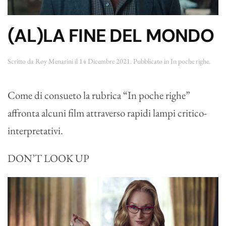
(AL)LA FINE DEL MONDO
Scritto da
Roy Menarini
il
14 Dicembre 2021
. Pubblicato in
In poche righe
.
Come di consueto la rubrica “In poche righe”
affronta alcuni film attraverso rapidi lampi critico-
interpretativi.
DON’T LOOK UP