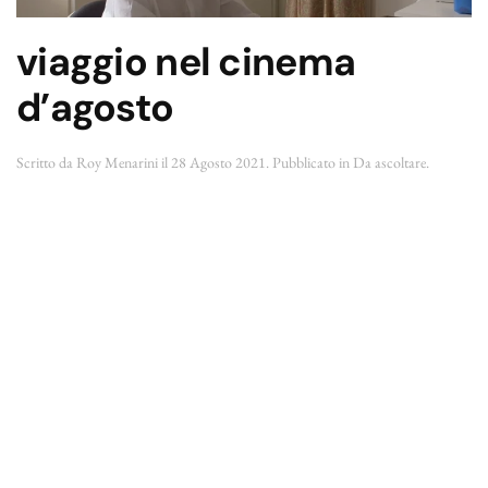
viaggio nel cinema
d’agosto
Scritto da
Roy Menarini
il
28 Agosto 2021
. Pubblicato in
Da ascoltare
.