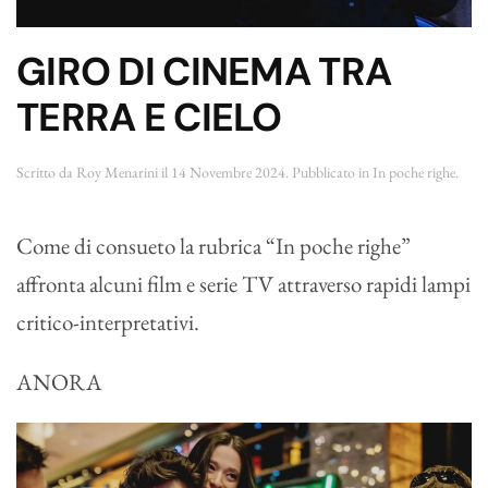
GIRO DI CINEMA TRA
TERRA E CIELO
Scritto da
Roy Menarini
il
14 Novembre 2024
. Pubblicato in
In poche righe
.
Come di consueto la rubrica “In poche righe”
affronta alcuni film e serie TV attraverso rapidi lampi
critico-interpretativi.
ANORA