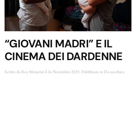
“GIOVANI MADRI” E IL
CINEMA DEI DARDENNE
Scritto da
Roy Menarini
il
26 Novembre 2025
. Pubblicato in
Da ascoltare
.