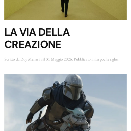
LA VIA DELLA
CREAZIONE
Scritto da
Roy Menarini
il
31 Maggio 2026
. Pubblicato in
In poche righe
.