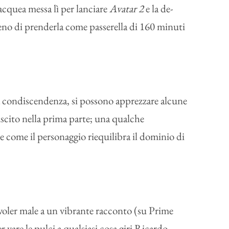
bacquea messa lì per lanciare
Avatar 2
e la de-
meno di prenderla come passerella di 160 minuti
a condiscendenza, si possono apprezzare alcune
iuscito nella prima parte; una qualche
(e come il personaggio riequilibra il dominio di
 voler male a un vibrante racconto (su Prime
vare le pulci a qualsiasi cosa giri Ricardo