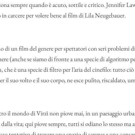
ona sempre quando è acuto, sottile e critico. Jennifer L
 in carcere per volere bene al film di Lila Neugebauer.
 di un film del genere per spettatori con seri problemi di
genere (anche se siamo di fronte a una specie di algoritmo
è una specie di filtro per l’aria del cinefilo: tutto ciò c
r il suo volto e il suo corpo, ne esce pulito, riscaldato, u
ro il mondo di Virzì non piove mai, in un paesaggio urban
 dalla vita; qui piove sempre, tutti si odiano lo stesso ma 
l suo tentativo di trovare uno spazio di sangue e una consa