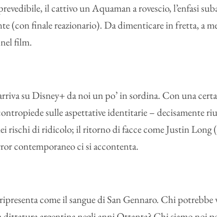
e prevedibile, il cattivo un Aquaman a rovescio, l’enfasi su
te (con finale reazionario). Da dimenticare in fretta, a 
nel film.
arriva su Disney+ da noi un po’ in sordina. Con una cert
n contropiede sulle aspettative identitarie – decisamente r
 rischi di ridicolo; il ritorno di facce come Justin Long 
orror contemporaneo ci si accontenta.
 si ripresenta come il sangue di San Gennaro. Chi potrebbe
 dittatura argentina negli anni Ottanta? Chi siamo noi per 