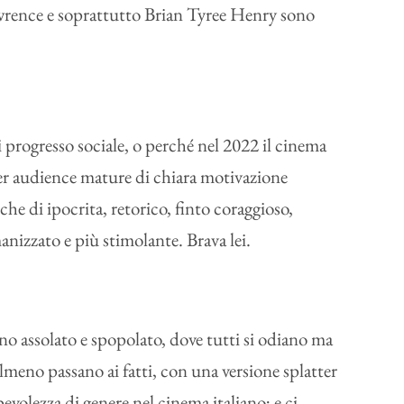
awrence e soprattutto Brian Tyree Henry sono
 progresso sociale, o perché nel 2022 il cinema
 per audience mature di chiara motivazione
he di ipocrita, retorico, finto coraggioso,
manizzato e più stimolante. Brava lei.
o assolato e spopolato, dove tutti si odiano ma
almeno passano ai fatti, con una versione splatter
pevolezza di genere nel cinema italiano; e ci