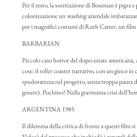
Per il resto, la sostituzione di Boseman è pigra 
colonizzazione un
washing
aziendale imbarazzan
per i magnifici costumi di Ruth Carter, un film 
BARBARIAN
Piccolo caso horror del dopo-estate americana, 
cose: il roller coaster narrativo, con un gioco i
spudoratezza nel progetto, senza troppa paura dei
genere). Pochino? Nella gravissima crisi dell’h
ARGENTINA 1985
Il dilemma della critica di fronte a questi film
Video) del processo che inchiodò i generali della