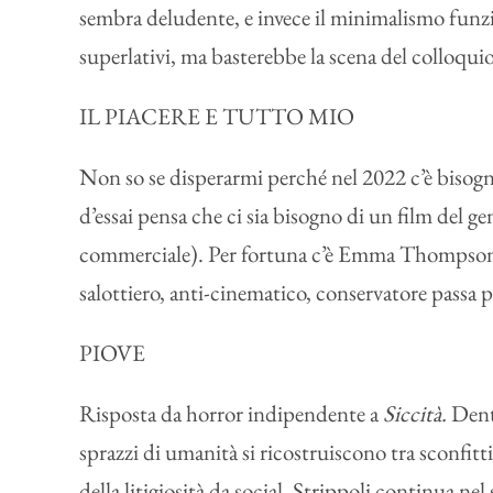
sembra deludente, e invece il minimalismo funzi
superlativi, ma basterebbe la scena del colloquio
IL PIACERE E TUTTO MIO
Non so se disperarmi perché nel 2022 c’è bisogno
d’essai pensa che ci sia bisogno di un film del 
commerciale). Per fortuna c’è Emma Thompson, che 
salottiero, anti-cinematico, conservatore passa pe
PIOVE
Risposta da horror indipendente a
Siccità.
Dent
sprazzi di umanità si ricostruiscono tra sconfitti
della litigiosità da social. Strippoli continua ne