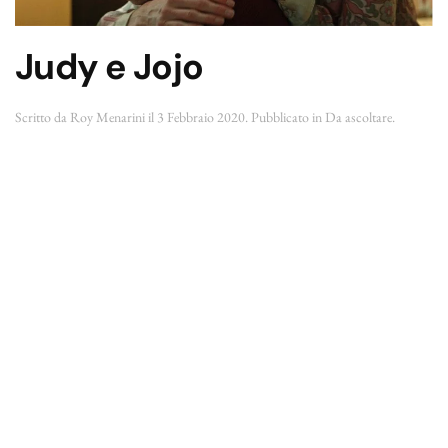
Judy e Jojo
Scritto da
Roy Menarini
il
3 Febbraio 2020
. Pubblicato in
Da ascoltare
.