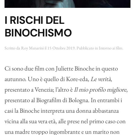
I RISCHI DEL
BINOCHISMO
Scritto da
Roy Menarini
il
15 Ottobre 2019
. Pubblicato in
Intorno ai film
.
Ci sono due film con Juliette Binoche in questo
autunno. Uno è quello di Kore-eda,
Le verità
,
presentato a Venezia; l’altro è
Il mio profilo migliore
,
presentato al Biografilm di Bologna. In entrambi i
casi la Binoche interpreta una donna abbastanza
vicina alla sua vera età, alle prese nel primo caso con
una madre troppo ingombrante e un marito non