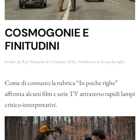
COSMOGONIE E
FINITUDINI
Scritto da
Roy Menarini
il
6 Gennaio 2026
. Pubblicato in
In poche righe
.
Come di consueto la rubrica “In poche righe”
affronta alcuni film e serie TV attraverso rapidi lampi
critico-interpretativi.