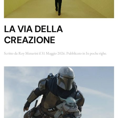
LA VIA DELLA
CREAZIONE
Scritto da
Roy Menarini
il
31 Maggio 2026
. Pubblicato in
In poche righe
.