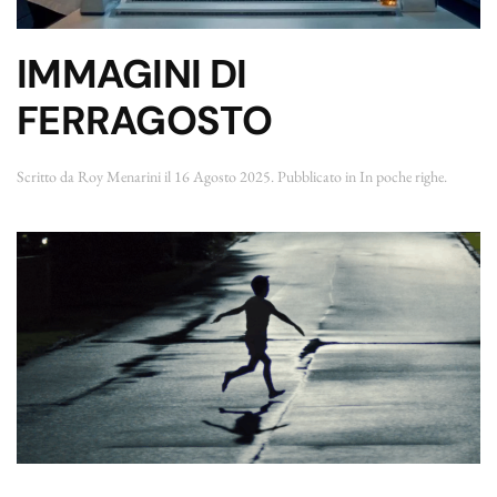
IMMAGINI DI
FERRAGOSTO
Scritto da
Roy Menarini
il
16 Agosto 2025
. Pubblicato in
In poche righe
.