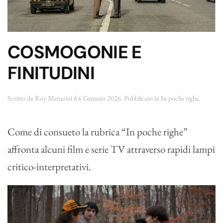
COSMOGONIE E
FINITUDINI
Scritto da
Roy Menarini
il
6 Gennaio 2026
. Pubblicato in
In poche righe
.
Come di consueto la rubrica “In poche righe”
affronta alcuni film e serie TV attraverso rapidi lampi
critico-interpretativi.