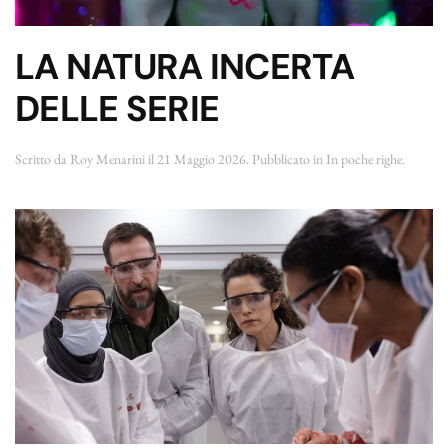
LA NATURA INCERTA
DELLE SERIE
Scritto da
Roy Menarini
il
21 Maggio 2026
. Pubblicato in
In poche righe
.