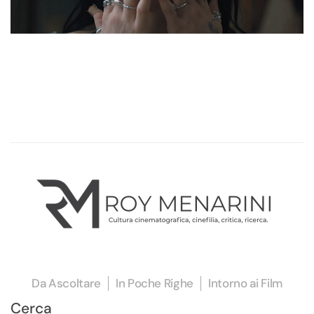
Da Ascoltare
In Poche Righe
Intorno ai Film