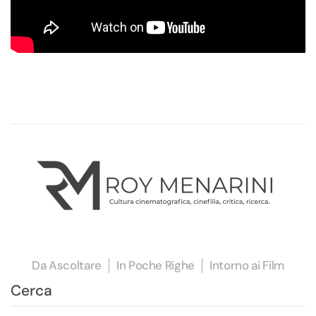
Da Ascoltare
In Poche Righe
Intorno ai Film