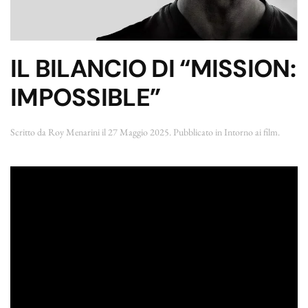
IL BILANCIO DI “MISSION:
IMPOSSIBLE”
Scritto da
Roy Menarini
il
27 Maggio 2025
. Pubblicato in
Intorno ai film
.