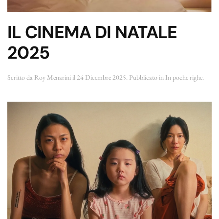
IL CINEMA DI NATALE
2025
Scritto da
Roy Menarini
il
24 Dicembre 2025
. Pubblicato in
In poche righe
.