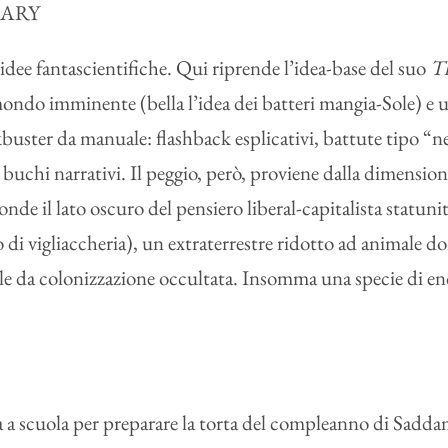
MARY
dee fantascientifiche. Qui riprende l’idea-base del suo
T
mondo imminente (bella l’idea dei batteri mangia-Sole) e 
uster da manuale: flashback esplicativi, battute tipo “n
ri, buchi narrativi. Il peggio, però, proviene dalla dimensi
onde il lato oscuro del pensiero liberal-capitalista statun
di vigliaccheria), un extraterrestre ridotto ad animale do
e da colonizzazione occultata. Insomma una specie di eno
 a scuola per preparare la torta del compleanno di Sadda