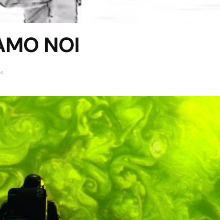
IAMO NOI
he
.