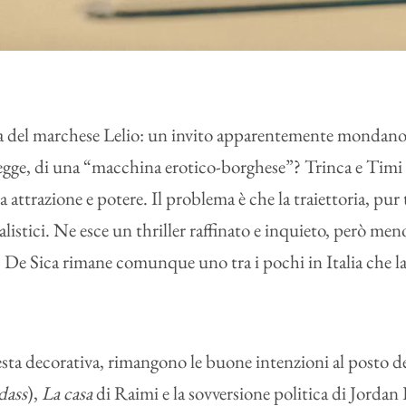
sola del marchese Lelio: un invito apparentemente mondano 
i legge, di una “macchina erotico-borghese”? Trinca e Timi 
attrazione e potere. Il problema è che la traiettoria, pur
ralistici. Ne esce un thriller raffinato e inquieto, però m
e Sica rimane comunque uno tra i pochi in Italia che lavo
resta decorativa, rimangono le buone intenzioni al posto del
dass
),
La casa
di Raimi e la sovversione politica di Jorda