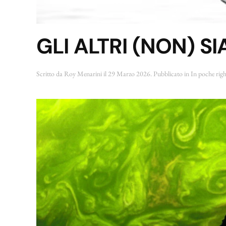
GLI ALTRI (NON) S
Scritto da
Roy Menarini
il
29 Marzo 2026
. Pubblicato in
In poche rig