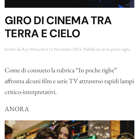
GIRO DI CINEMA TRA
TERRA E CIELO
Scritto da
Roy Menarini
il
14 Novembre 2024
. Pubblicato in
In poche righe
.
Come di consueto la rubrica “In poche righe”
affronta alcuni film e serie TV attraverso rapidi lampi
critico-interpretativi.
ANORA