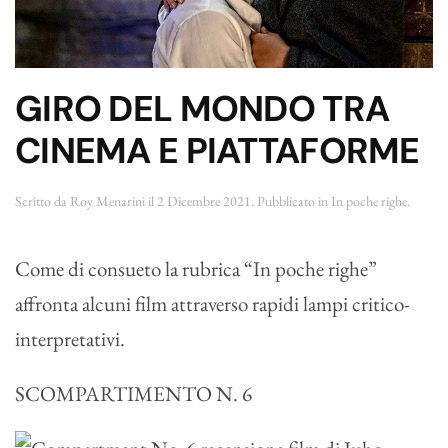
GIRO DEL MONDO TRA
CINEMA E PIATTAFORME
Scritto da
Roy Menarini
il
2 Dicembre 2021
. Pubblicato in
In poche righe
.
Come di consueto la rubrica “In poche righe”
affronta alcuni film attraverso rapidi lampi critico-
interpretativi.
SCOMPARTIMENTO N. 6