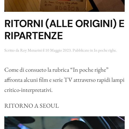
RITORNI (ALLE ORIGINI) E
RIPARTENZE
Scritto da
Roy Menarini
il
10 Maggio 2023
. Pubblicato in
In poche righe
.
Come di consueto la rubrica “In poche righe”
affronta alcuni film e serie TV attraverso rapidi lampi
critico-interpretativi.
RITORNO A SEOUL