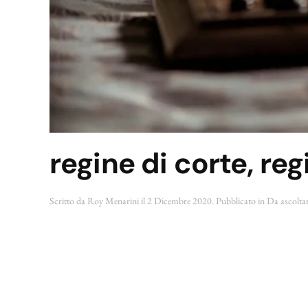
regine di corte, re
Scritto da
Roy Menarini
il
2 Dicembre 2020
. Pubblicato in
Da ascolta