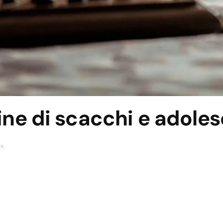
gine di scacchi e adoles
re
.