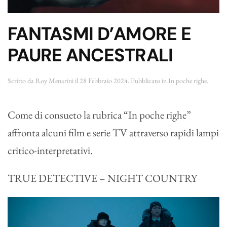
FANTASMI D’AMORE E
PAURE ANCESTRALI
Scritto da
Roy Menarini
il
28 Febbraio 2024
. Pubblicato in
In poche righe
.
Come di consueto la rubrica “In poche righe”
affronta alcuni film e serie TV attraverso rapidi lampi
critico-interpretativi.
TRUE DETECTIVE – NIGHT COUNTRY