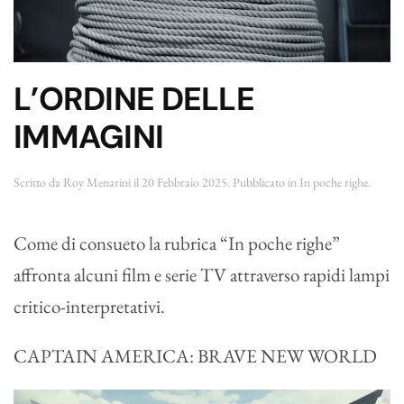
L’ORDINE DELLE
IMMAGINI
Scritto da
Roy Menarini
il
20 Febbraio 2025
. Pubblicato in
In poche righe
.
Come di consueto la rubrica “In poche righe”
affronta alcuni film e serie TV attraverso rapidi lampi
critico-interpretativi.
CAPTAIN AMERICA: BRAVE NEW WORLD