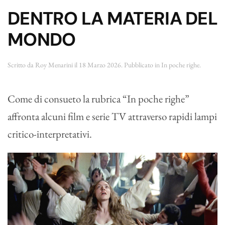
DENTRO LA MATERIA DEL
MONDO
Scritto da
Roy Menarini
il
18 Marzo 2026
. Pubblicato in
In poche righe
.
Come di consueto la rubrica “In poche righe”
affronta alcuni film e serie TV attraverso rapidi lampi
critico-interpretativi.