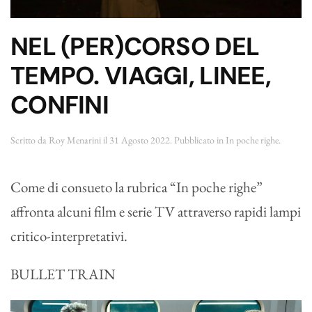
NEL (PER)CORSO DEL
TEMPO. VIAGGI, LINEE,
CONFINI
Scritto da
Roy Menarini
il
31 Agosto 2022
. Pubblicato in
In poche righe
.
Come di consueto la rubrica “In poche righe”
affronta alcuni film e serie TV attraverso rapidi lampi
critico-interpretativi.
BULLET TRAIN