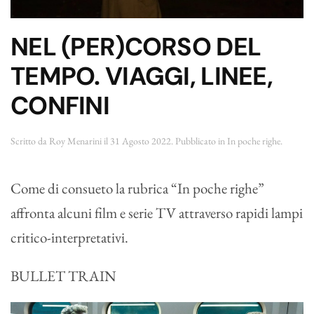
NEL (PER)CORSO DEL
TEMPO. VIAGGI, LINEE,
CONFINI
Scritto da
Roy Menarini
il
31 Agosto 2022
. Pubblicato in
In poche righe
.
Come di consueto la rubrica “In poche righe”
affronta alcuni film e serie TV attraverso rapidi lampi
critico-interpretativi.
BULLET TRAIN