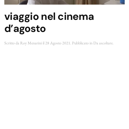
viaggio nel cinema
d’agosto
Scritto da
Roy Menarini
il
28 Agosto 2021
. Pubblicato in
Da ascoltare
.