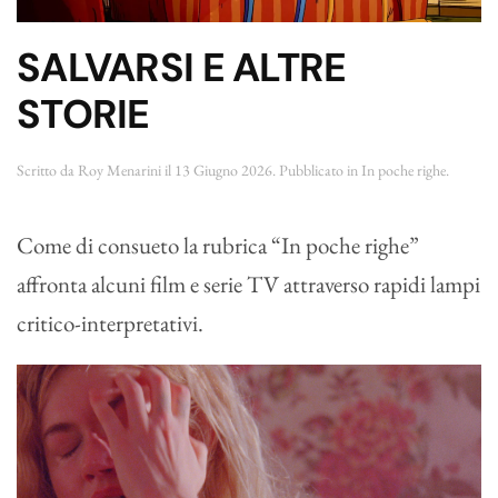
SALVARSI E ALTRE
STORIE
Scritto da
Roy Menarini
il
13 Giugno 2026
. Pubblicato in
In poche righe
.
Come di consueto la rubrica “In poche righe”
affronta alcuni film e serie TV attraverso rapidi lampi
critico-interpretativi.