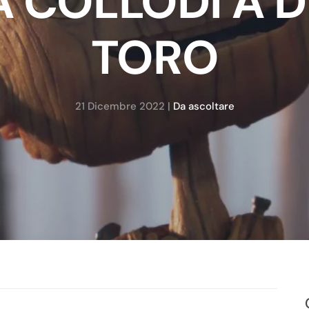
A COLLODI A D
TORO
21 Dicembre 2022
|
Da ascoltare