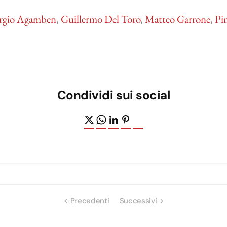
rgio Agamben
,
Guillermo Del Toro
,
Matteo Garrone
,
Pi
Condividi sui social
Precedenti
Successivi