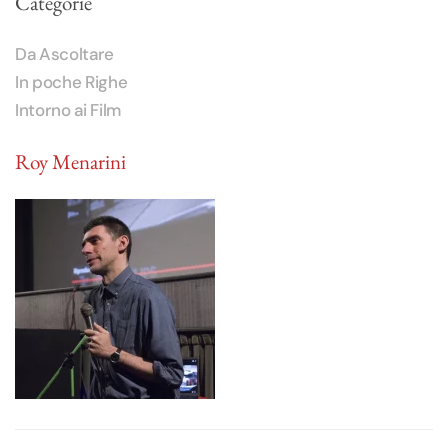
Categorie
Da Ascoltare
In poche Righe
Intorno ai Film
Roy Menarini