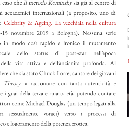
n caso che
Il metodo Kominsky
sia già al centro di
i accademici internazionali (a proposito, uno di
 è
Celebrity & Ageing. La vecchiaia nella cultura
-15 novembre 2019 a Bologna). Nessuna serie
to in modo così rapido e ironico il mutamento
cale dello status di post-star nell’epoca
 della vita attiva e dell’anzianità profonda. Al
dere che sia stato Chuck Lorre, cantore dei giovani
g Theory,
a raccontare con tanta autenticità e
i e i guai della terza e quarta età, potendo contare
 attori come Michael Douglas (un tempo legati alla
ri sessualmente voraci) verso i processi di
co e logoramento della potenza erotica.