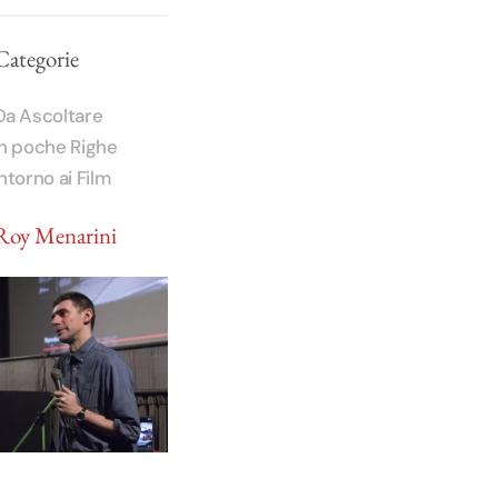
Categorie
Da Ascoltare
In poche Righe
Intorno ai Film
Roy Menarini