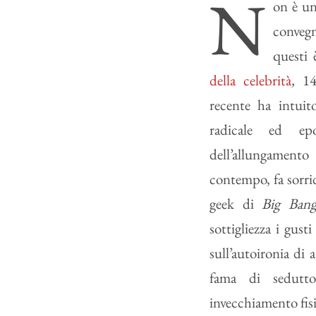
N
on è u
convegn
questi
della celebrità
,
14
recente ha intui
radicale ed epo
dell’allungamento
contempo, fa sorri
geek di
Big Ban
sottigliezza i gust
sull’autoironia di
fama di sedutto
invecchiamento fisi