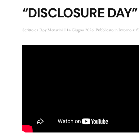
“DISCLOSURE DAY” 
Scritto da
Roy Menarini
il
14 Giugno 2026
. Pubblicato in
Intorno ai f