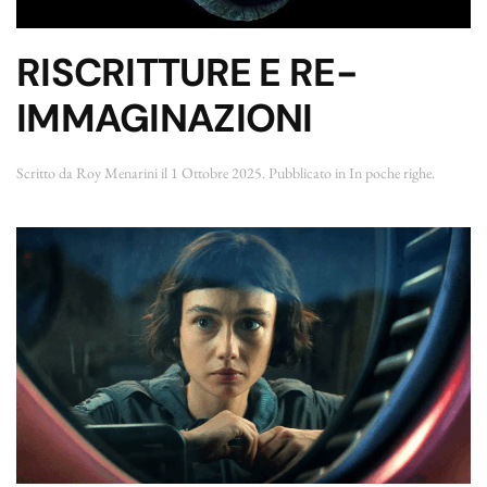
RISCRITTURE E RE-
IMMAGINAZIONI
Scritto da
Roy Menarini
il
1 Ottobre 2025
. Pubblicato in
In poche righe
.