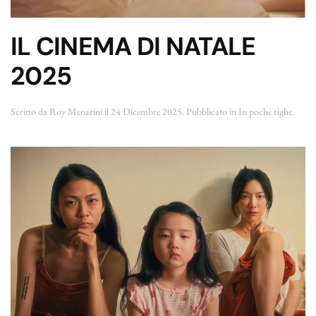
IL CINEMA DI NATALE
2025
Scritto da
Roy Menarini
il
24 Dicembre 2025
. Pubblicato in
In poche righe
.