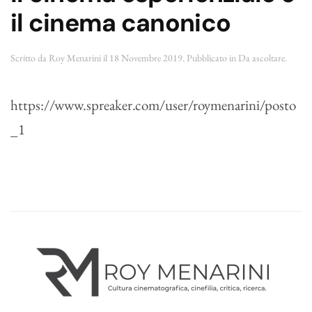
il cinema canonico
Scritto da
Roy Menarini
il
18 Novembre 2019
. Pubblicato in
Da ascoltare
.
https://www.spreaker.com/user/roymenarini/posto
_1