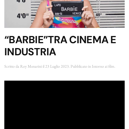
“BARBIE”TRA CINEMA E
INDUSTRIA
Scritto da
Roy Menarini
il
23 Luglio 2023
. Pubblicato in
Intorno ai film
.