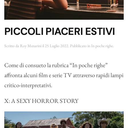
PICCOLI PIACERI ESTIVI
Scritto da
Roy Menarini
il
25 Luglio 2022
. Pubblicato in
In poche righe
.
Come di consueto la rubrica “In poche righe”
affronta alcuni film e serie TV attraverso rapidi lampi
critico-interpretativi.
X: A SEXY HORROR STORY