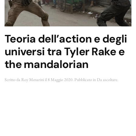
Teoria dell’action e degli
universi tra Tyler Rake e
the mandalorian
Scritto da
Roy Menarini
il
8 Maggio 2020
. Pubblicato in
Da ascoltare
.